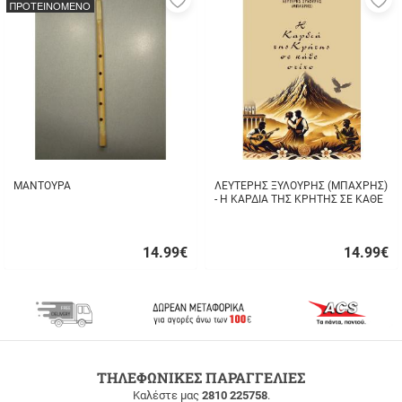
ΠΡΟΤΕΙΝΟΜΕΝΟ
στα
σ
αγαπημένα
α
μου
μ
ΜΑΝΤΟΥΡΑ
ΛΕΥΤΕΡΗΣ ΞΥΛΟΥΡΗΣ (ΜΠΑΧΡΗΣ)
- Η ΚΑΡΔΙΑ ΤΗΣ ΚΡΗΤΗΣ ΣΕ ΚΑΘΕ
ΣΤΙΧΟ
14.99
€
14.99
€
Γρήγορη
Γρήγορη
αγορά
αγορά
ΔΩΡΕΑΝ
ΤΗΛΕΦΩΝΙΚΕΣ ΠΑΡΑΓΓΕΛΙΕΣ
ΜΕΤΑΦΟΡΙΚΑ
Καλέστε μας
2810 225758
.