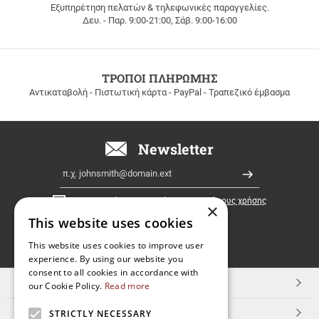
Εξυπηρέτηση πελατών & τηλεφωνικές παραγγελίες.
ΔΩΡΕΑΝ
Δευ. - Παρ. 9:00-21:00, Σάβ. 9:00-16:00
ΜΕΤΑΦΟΡΙΚΑ
για
παραγγελίες
άνω
των
ΤΡΟΠΟΙ ΠΛΗΡΩΜΗΣ
100
Αντικαταβολή - Πιστωτική κάρτα - PayPal - Τραπεζικό έμβασμα
ευρώ
σε
όλη
την
Newsletter
Ελλάδα!
Email
Εγγραφή
Έχω διαβάσει κι αποδέχομαι τους
όρους χρήσης
×
This website uses cookies
FOLLOW
This website uses cookies to improve user
experience. By using our website you
US
consent to all cookies in accordance with
TOP ΚΑΤΗΓΟΡΙΕΣ
our Cookie Policy.
Read more
ΕΞΥΠΗΡΕΤΗΣΗ ΠΕΛΑΤΩΝ
STRICTLY NECESSARY