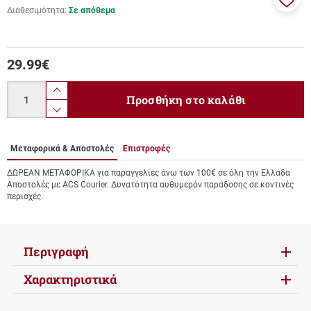
Διαθεσιμότητα:
Σε απόθεμα
Προσ
στα
αγαπ
μου
29.99
€
Ποσότητα
product.increase.quantity
Προσθήκη στο καλάθι
product.decrease.quantity
Μεταφορικά & Αποστολές
Επιστροφές
ΔΩΡΕΑΝ ΜΕΤΑΦΟΡΙΚΑ για παραγγελίες άνω των 100€ σε όλη την Ελλάδα
Αποστολές με ACS Courier. Δυνατότητα αυθυμερόν παράδοσης σε κοντινές
περιοχές.
Περιγραφή
Χαρακτηριστικά