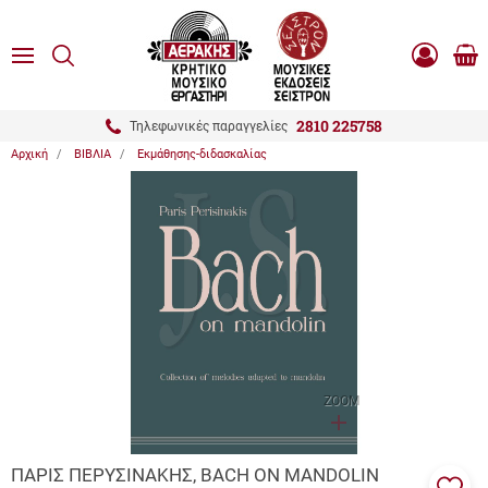
είσιμο
ΑΝΑΖΗΤΗΣΗ
ton.menuForth
MENU
Καλ
Είσοδος
0.0
Αγο
-
Εγγραφή
ton.menuForth
2810 225758
Τηλεφωνικές παραγγελίες
Αρχική
ΒΙΒΛΙΑ
Εκμάθησης-διδασκαλίας
ton.menuForth
ton.menuForth
ton.menuForth
ZOOM
ΠΑΡΙΣ ΠΕΡΥΣΙΝΑΚΗΣ, BACH ON MANDOLIN