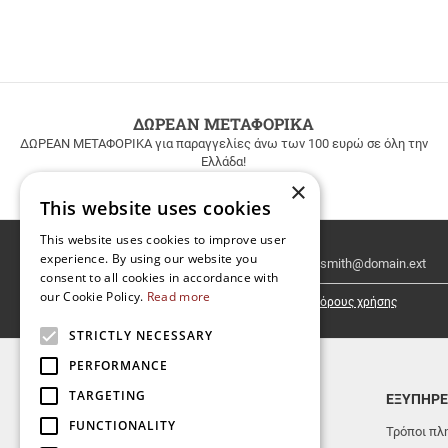
ΔΩΡΕΑΝ ΜΕΤΑΦΟΡΙΚΑ
ΔΩΡΕΑΝ ΜΕΤΑΦΟΡΙΚΑ για παραγγελίες άνω των 100 ευρώ σε όλη την
Ελλάδα!
×
This website uses cookies
This website uses cookies to improve user
Email
experience. By using our website you
Newsletter
consent to all cookies in accordance with
our Cookie Policy.
Read more
Έχω διαβάσει κι αποδέχομαι τους
όρους χρήσης
STRICTLY NECESSARY
PERFORMANCE
TARGETING
TOP ΚΑΤΗΓΟΡΙΕΣ
ΕΞΥΠΗΡΕ
FUNCTIONALITY
ΝΕΕΣ ΚΥΚΛΟΦΟΡΙΕΣ
Τρόποι πλ