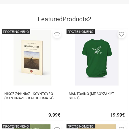
FeaturedProducts2
ΠΡΟΤΕΙΝΟΜΕΝΟ
ΠΡΟΤΕΙΝΟΜΕΝΟ
Προσθήκη
Π
στα
σ
αγαπημένα
α
μου
μ
ΝΙΚΟΣ ΣΦΗΝΙΑΣ - ΚΟΥΝΤΟΥΡΟ
ΜΑΝΤΟΛΙΝΟ (ΜΠΛΟΥΖΑΚΙ/T-
(ΜΑΝΤΙΝΑΔΕΣ ΚΑΙ ΠΟΙΗΜΑΤΑ)
SHIRT)
9.99
€
19.99
€
Γρήγορη
Γρήγορη
αγορά
αγορά
ΠΡΟΤΕΙΝΟΜΕΝΟ
ΠΡΟΤΕΙΝΟΜΕΝΟ
Προσθήκη
Π