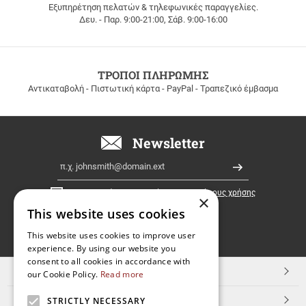
Εξυπηρέτηση πελατών & τηλεφωνικές παραγγελίες.
ΔΩΡΕΑΝ
Δευ. - Παρ. 9:00-21:00, Σάβ. 9:00-16:00
ΜΕΤΑΦΟΡΙΚΑ
για
παραγγελίες
άνω
των
ΤΡΟΠΟΙ ΠΛΗΡΩΜΗΣ
100
Αντικαταβολή - Πιστωτική κάρτα - PayPal - Τραπεζικό έμβασμα
ευρώ
σε
όλη
την
Newsletter
Ελλάδα!
Email
Εγγραφή
Έχω διαβάσει κι αποδέχομαι τους
όρους χρήσης
×
This website uses cookies
FOLLOW
This website uses cookies to improve user
experience. By using our website you
US
consent to all cookies in accordance with
TOP ΚΑΤΗΓΟΡΙΕΣ
our Cookie Policy.
Read more
ΕΞΥΠΗΡΕΤΗΣΗ ΠΕΛΑΤΩΝ
STRICTLY NECESSARY