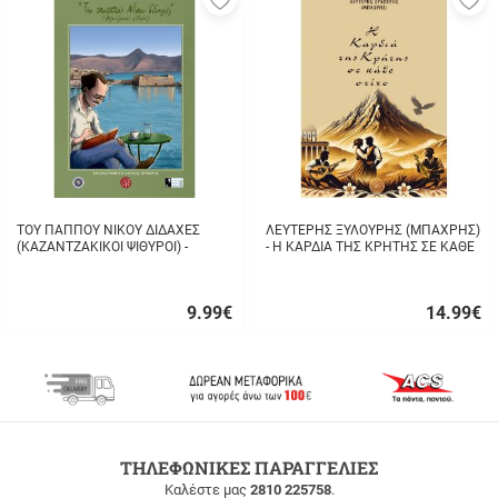
στα
σ
αγαπημένα
α
μου
μ
ΤΟΥ ΠΑΠΠΟΥ ΝΙΚΟΥ ΔΙΔΑΧΕΣ
ΛΕΥΤΕΡΗΣ ΞΥΛΟΥΡΗΣ (ΜΠΑΧΡΗΣ)
(ΚΑΖΑΝΤΖΑΚΙΚΟΙ ΨΙΘΥΡΟΙ) -
- Η ΚΑΡΔΙΑ ΤΗΣ ΚΡΗΤΗΣ ΣΕ ΚΑΘΕ
ΣΤΑΥΡΟΣ ΤΖΑΝΗΣ
ΣΤΙΧΟ
9.99
€
14.99
€
Γρήγορη
Γρήγορη
αγορά
αγορά
ΔΩΡΕΑΝ
ΤΗΛΕΦΩΝΙΚΕΣ ΠΑΡΑΓΓΕΛΙΕΣ
ΜΕΤΑΦΟΡΙΚΑ
Καλέστε μας
2810 225758
.