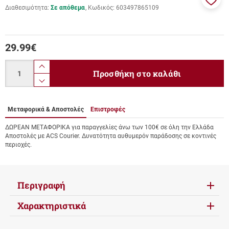
Διαθεσιμότητα:
Σε απόθεμα
Κωδικός:
603497865109
Προσ
στα
αγαπ
μου
29.99
€
Ποσότητα
product.increase.quantity
Προσθήκη στο καλάθι
product.decrease.quantity
Μεταφορικά & Αποστολές
Επιστροφές
ΔΩΡΕΑΝ ΜΕΤΑΦΟΡΙΚΑ για παραγγελίες άνω των 100€ σε όλη την Ελλάδα
Αποστολές με ACS Courier. Δυνατότητα αυθυμερόν παράδοσης σε κοντινές
περιοχές.
Περιγραφή
Χαρακτηριστικά