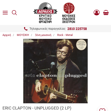
είσιμο
ΑΝΑΖΗΤΗΣΗ
ton.menuForth
MENU
Καλ
Είσοδος
0.0
Αγο
-
Εγγραφή
ton.menuForth
2810 225758
Τηλεφωνικές παραγγελίες
Αρχική
ΜΟΥΣΙΚΗ
Ξένη μουσική
Rock - Metal
ton.menuForth
ton.menuForth
ton.menuForth
ZOOM
ERIC CLAPTON - UNPLUGGED (2 LP)