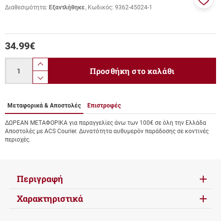
Διαθεσιμότητα:
Εξαντλήθηκε
Κωδικός:
9362-45024-1
Προσ
στα
αγαπ
μου
34.99
€
Ποσότητα
product.increase.quantity
Προσθήκη στο καλάθι
product.decrease.quantity
Μεταφορικά & Αποστολές
Επιστροφές
ΔΩΡΕΑΝ ΜΕΤΑΦΟΡΙΚΑ για παραγγελίες άνω των 100€ σε όλη την Ελλάδα
Αποστολές με ACS Courier. Δυνατότητα αυθυμερόν παράδοσης σε κοντινές
περιοχές.
Περιγραφή
Χαρακτηριστικά