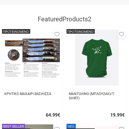
FeaturedProducts2
ΠΡΟΤΕΙΝΟΜΕΝΟ
ΠΡΟΤΕΙΝΟΜΕΝΟ
Προσθήκη
Π
στα
σ
αγαπημένα
α
μου
μ
ΚΡΗΤΙΚΟ ΜΑΧΑΙΡΙ ΒΑΣΙΛΙΣΣΑ
ΜΑΝΤΟΛΙΝΟ (ΜΠΛΟΥΖΑΚΙ/T-
SHIRT)
64.99
€
19.99
€
Γρήγορη
Γρήγορη
αγορά
αγορά
BEST SELLER
NEO
Προσθήκη
Π