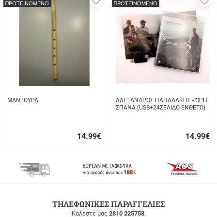
ΠΡΟΤΕΙΝΟΜΕΝΟ
ΠΡΟΤΕΙΝΟΜΕΝΟ
στα
σ
αγαπημένα
α
μου
μ
ΜΑΝΤΟΥΡΑ
ΑΛΕΞΑΝΔΡΟΣ ΠΑΠΑΔΑΚΗΣ - ΌΡΗ
ΣΠΑΝΑ (USB+24ΣΕΛΙΔΟ ΕΝΘΕΤΟ)
14.99
€
14.99
€
Γρήγορη
Γρήγορη
αγορά
αγορά
ΔΩΡΕΑΝ
ΤΗΛΕΦΩΝΙΚΕΣ ΠΑΡΑΓΓΕΛΙΕΣ
ΜΕΤΑΦΟΡΙΚΑ
Καλέστε μας
2810 225758
.