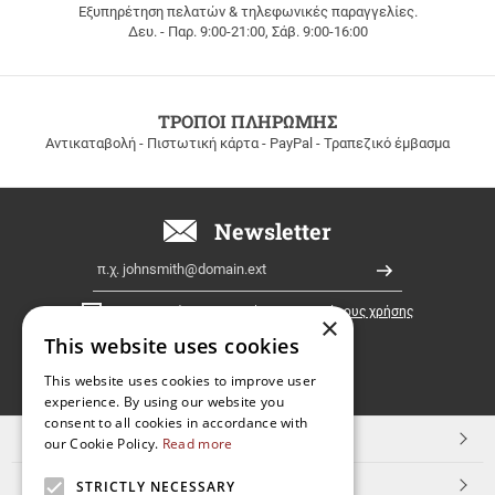
Εξυπηρέτηση πελατών & τηλεφωνικές παραγγελίες.
ΔΩΡΕΑΝ
Δευ. - Παρ. 9:00-21:00, Σάβ. 9:00-16:00
ΜΕΤΑΦΟΡΙΚΑ
για
παραγγελίες
άνω
των
ΤΡΟΠΟΙ ΠΛΗΡΩΜΗΣ
100
Αντικαταβολή - Πιστωτική κάρτα - PayPal - Τραπεζικό έμβασμα
ευρώ
σε
όλη
την
Newsletter
Ελλάδα!
Email
Εγγραφή
Έχω διαβάσει κι αποδέχομαι τους
όρους χρήσης
×
This website uses cookies
FOLLOW
This website uses cookies to improve user
experience. By using our website you
US
consent to all cookies in accordance with
TOP ΚΑΤΗΓΟΡΙΕΣ
our Cookie Policy.
Read more
ΕΞΥΠΗΡΕΤΗΣΗ ΠΕΛΑΤΩΝ
STRICTLY NECESSARY