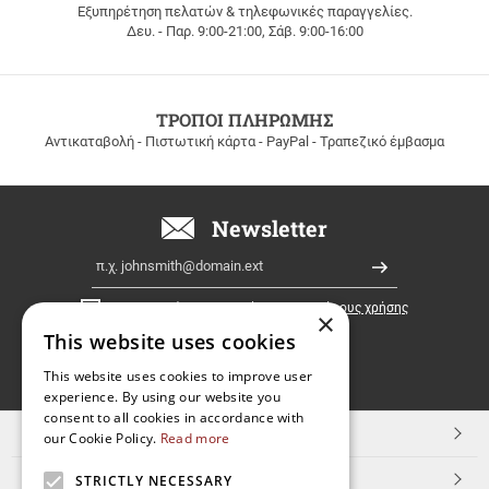
Εξυπηρέτηση πελατών & τηλεφωνικές παραγγελίες.
ΔΩΡΕΑΝ
Δευ. - Παρ. 9:00-21:00, Σάβ. 9:00-16:00
ΜΕΤΑΦΟΡΙΚΑ
για
παραγγελίες
άνω
των
ΤΡΟΠΟΙ ΠΛΗΡΩΜΗΣ
100
Αντικαταβολή - Πιστωτική κάρτα - PayPal - Τραπεζικό έμβασμα
ευρώ
σε
όλη
την
Newsletter
Ελλάδα!
Email
Εγγραφή
Έχω διαβάσει κι αποδέχομαι τους
όρους χρήσης
×
This website uses cookies
FOLLOW
This website uses cookies to improve user
experience. By using our website you
US
consent to all cookies in accordance with
TOP ΚΑΤΗΓΟΡΙΕΣ
our Cookie Policy.
Read more
ΕΞΥΠΗΡΕΤΗΣΗ ΠΕΛΑΤΩΝ
STRICTLY NECESSARY