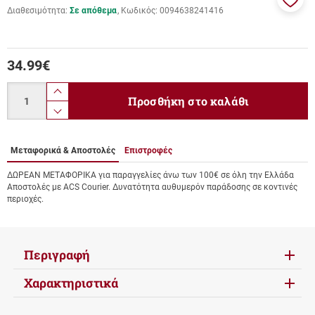
Διαθεσιμότητα:
Σε απόθεμα
Κωδικός:
0094638241416
Προσ
στα
αγαπ
μου
34.99
€
Ποσότητα
product.increase.quantity
Προσθήκη στο καλάθι
product.decrease.quantity
Μεταφορικά & Αποστολές
Επιστροφές
ΔΩΡΕΑΝ ΜΕΤΑΦΟΡΙΚΑ για παραγγελίες άνω των 100€ σε όλη την Ελλάδα
Αποστολές με ACS Courier. Δυνατότητα αυθυμερόν παράδοσης σε κοντινές
περιοχές.
Περιγραφή
Χαρακτηριστικά