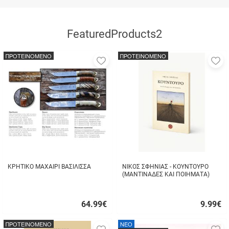
FeaturedProducts2
ΠΡΟΤΕΙΝΟΜΕΝΟ
ΠΡΟΤΕΙΝΟΜΕΝΟ
Προσθήκη
Π
στα
σ
αγαπημένα
α
μου
μ
ΚΡΗΤΙΚΟ ΜΑΧΑΙΡΙ ΒΑΣΙΛΙΣΣΑ
ΝΙΚΟΣ ΣΦΗΝΙΑΣ - ΚΟΥΝΤΟΥΡΟ
(ΜΑΝΤΙΝΑΔΕΣ ΚΑΙ ΠΟΙΗΜΑΤΑ)
64.99
€
9.99
€
Γρήγορη
Γρήγορη
αγορά
αγορά
ΠΡΟΤΕΙΝΟΜΕΝΟ
NEO
Προσθήκη
Π