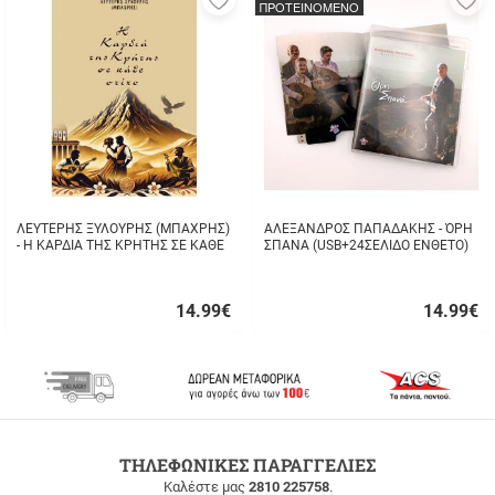
ΠΡΟΤΕΙΝΟΜΕΝΟ
στα
σ
αγαπημένα
α
μου
μ
ΛΕΥΤΕΡΗΣ ΞΥΛΟΥΡΗΣ (ΜΠΑΧΡΗΣ)
ΑΛΕΞΑΝΔΡΟΣ ΠΑΠΑΔΑΚΗΣ - ΌΡΗ
- Η ΚΑΡΔΙΑ ΤΗΣ ΚΡΗΤΗΣ ΣΕ ΚΑΘΕ
ΣΠΑΝΑ (USB+24ΣΕΛΙΔΟ ΕΝΘΕΤΟ)
ΣΤΙΧΟ
14.99
€
14.99
€
Γρήγορη
Γρήγορη
αγορά
αγορά
ΔΩΡΕΑΝ
ΤΗΛΕΦΩΝΙΚΕΣ ΠΑΡΑΓΓΕΛΙΕΣ
ΜΕΤΑΦΟΡΙΚΑ
Καλέστε μας
2810 225758
.