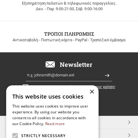
Εξυπηρέτηση πελατών & τηλεφωνικές παραγγελίες.
ΔΩΡΕΑΝ
Δευ. - Παρ. 9:00-21:00, Σάβ. 9:00-16:00
ΜΕΤΑΦΟΡΙΚΑ
για
παραγγελίες
άνω
των
ΤΡΟΠΟΙ ΠΛΗΡΩΜΗΣ
100
Αντικαταβολή - Πιστωτική κάρτα - PayPal - Τραπεζικό έμβασμα
ευρώ
σε
όλη
την
Newsletter
Ελλάδα!
Email
Εγγραφή
Έχω διαβάσει κι αποδέχομαι τους
όρους χρήσης
×
This website uses cookies
FOLLOW
This website uses cookies to improve user
experience. By using our website you
US
consent to all cookies in accordance with
TOP ΚΑΤΗΓΟΡΙΕΣ
our Cookie Policy.
Read more
ΕΞΥΠΗΡΕΤΗΣΗ ΠΕΛΑΤΩΝ
STRICTLY NECESSARY