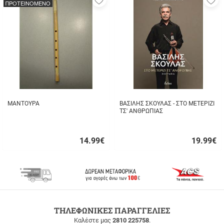
ΠΡΟΤΕΙΝΟΜΕΝΟ
στα
σ
αγαπημένα
α
μου
μ
ΜΑΝΤΟΥΡΑ
ΒΑΣΙΛΗΣ ΣΚΟΥΛΑΣ - ΣΤΟ ΜΕΤΕΡΙΖΙ
ΤΣ' ΑΝΘΡΩΠΙΑΣ
14.99
€
19.99
€
Γρήγορη
Γρήγορη
αγορά
αγορά
ΔΩΡΕΑΝ
ΤΗΛΕΦΩΝΙΚΕΣ ΠΑΡΑΓΓΕΛΙΕΣ
ΜΕΤΑΦΟΡΙΚΑ
Καλέστε μας
2810 225758
.