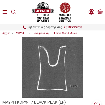
είσιμο
ΑΝΑΖΗΤΗΣΗ
ton.menuForth
MENU
Καλ
Είσοδος
0.0
Αγο
-
Εγγραφή
ton.menuForth
2810 225758
Τηλεφωνικές παραγγελίες
Αρχική
ΜΟΥΣΙΚΗ
Ξένη μουσική
Ethnic-World Music
ton.menuForth
ton.menuForth
ton.menuForth
ZOOM
ΜΑΥΡΗ ΚΟΡΦΗ / BLACK PEAK (LP)