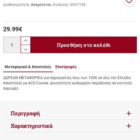
Διαθεσιμότητα:
Αναμένεται
Κωδικός:
6937159
Προσ
στα
αγαπ
μου
29.99
€
Ποσότητα
product.increase.quantity
Προσθήκη στο καλάθι
product.decrease.quantity
Μεταφορικά & Αποστολές
Επιστροφές
ΔΩΡΕΑΝ ΜΕΤΑΦΟΡΙΚΑ για παραγγελίες άνω των 100€ σε όλη την Ελλάδα
Αποστολές με ACS Courier. Δυνατότητα αυθυμερόν παράδοσης σε κοντινές
περιοχές.
Περιγραφή
Χαρακτηριστικά