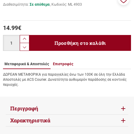
Διαθεσιμότητα:
Σε απόθεμα
Κωδικός:
ML 4903
Προσ
στα
αγαπ
μου
14.99
€
Ποσότητα
product.increase.quantity
Προσθήκη στο καλάθι
product.decrease.quantity
Μεταφορικά & Αποστολές
Επιστροφές
ΔΩΡΕΑΝ ΜΕΤΑΦΟΡΙΚΑ για παραγγελίες άνω των 100€ σε όλη την Ελλάδα
Αποστολές με ACS Courier. Δυνατότητα αυθυμερόν παράδοσης σε κοντινές
περιοχές.
Περιγραφή
Χαρακτηριστικά