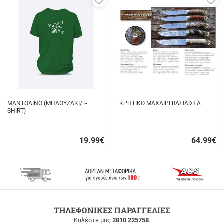
στα
σ
αγαπημένα
α
μου
μ
ΜΑΝΤΟΛΙΝΟ (ΜΠΛΟΥΖΑΚΙ/T-
ΚΡΗΤΙΚΟ ΜΑΧΑΙΡΙ ΒΑΣΙΛΙΣΣΑ
SHIRT)
19.99
€
64.99
€
Γρήγορη
Γρήγορη
αγορά
αγορά
ΔΩΡΕΑΝ
ΤΗΛΕΦΩΝΙΚΕΣ ΠΑΡΑΓΓΕΛΙΕΣ
ΜΕΤΑΦΟΡΙΚΑ
Καλέστε μας
2810 225758
.