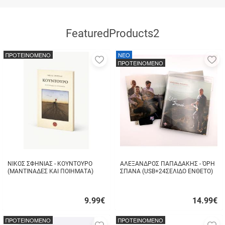
FeaturedProducts2
ΠΡΟΤΕΙΝΟΜΕΝΟ
NEO
Προσθήκη
Π
ΠΡΟΤΕΙΝΟΜΕΝΟ
στα
σ
αγαπημένα
α
μου
μ
ΝΙΚΟΣ ΣΦΗΝΙΑΣ - ΚΟΥΝΤΟΥΡΟ
ΑΛΕΞΑΝΔΡΟΣ ΠΑΠΑΔΑΚΗΣ - ΌΡΗ
(ΜΑΝΤΙΝΑΔΕΣ ΚΑΙ ΠΟΙΗΜΑΤΑ)
ΣΠΑΝΑ (USB+24ΣΕΛΙΔΟ ΕΝΘΕΤΟ)
9.99
€
14.99
€
Γρήγορη
Γρήγορη
αγορά
αγορά
ΠΡΟΤΕΙΝΟΜΕΝΟ
ΠΡΟΤΕΙΝΟΜΕΝΟ
Προσθήκη
Π