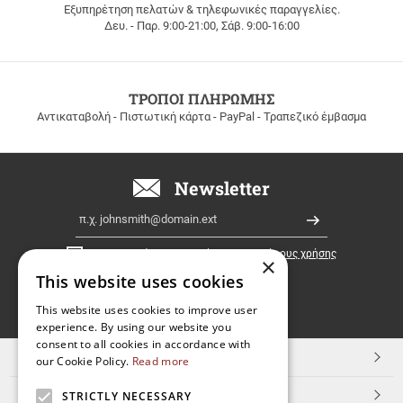
Εξυπηρέτηση πελατών & τηλεφωνικές παραγγελίες.
ΔΩΡΕΑΝ
Δευ. - Παρ. 9:00-21:00, Σάβ. 9:00-16:00
ΜΕΤΑΦΟΡΙΚΑ
για
παραγγελίες
άνω
των
ΤΡΟΠΟΙ ΠΛΗΡΩΜΗΣ
100
Αντικαταβολή - Πιστωτική κάρτα - PayPal - Τραπεζικό έμβασμα
ευρώ
σε
όλη
την
Newsletter
Ελλάδα!
Email
Εγγραφή
Έχω διαβάσει κι αποδέχομαι τους
όρους χρήσης
×
This website uses cookies
FOLLOW
This website uses cookies to improve user
experience. By using our website you
US
consent to all cookies in accordance with
TOP ΚΑΤΗΓΟΡΙΕΣ
our Cookie Policy.
Read more
ΕΞΥΠΗΡΕΤΗΣΗ ΠΕΛΑΤΩΝ
STRICTLY NECESSARY