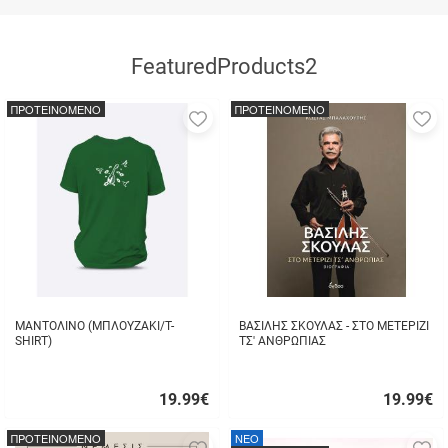
FeaturedProducts2
ΠΡΟΤΕΙΝΟΜΕΝΟ
ΠΡΟΤΕΙΝΟΜΕΝΟ
Προσθήκη
Π
στα
σ
αγαπημένα
α
μου
μ
ΜΑΝΤΟΛΙΝΟ (ΜΠΛΟΥΖΑΚΙ/T-
ΒΑΣΙΛΗΣ ΣΚΟΥΛΑΣ - ΣΤΟ ΜΕΤΕΡΙΖΙ
SHIRT)
ΤΣ' ΑΝΘΡΩΠΙΑΣ
19.99
€
19.99
€
Γρήγορη
Γρήγορη
αγορά
αγορά
ΠΡΟΤΕΙΝΟΜΕΝΟ
NEO
Προσθήκη
Π