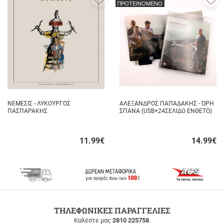
ΠΡΟΤΕΙΝΟΜΕΝΟ
στα
σ
αγαπημένα
α
μου
μ
ΝΕΜΕΣΙΣ - ΛΥΚΟΥΡΓΟΣ
ΑΛΕΞΑΝΔΡΟΣ ΠΑΠΑΔΑΚΗΣ - ΌΡΗ
ΠΑΣΠΑΡΑΚΗΣ
ΣΠΑΝΑ (USB+24ΣΕΛΙΔΟ ΕΝΘΕΤΟ)
11.99
€
14.99
€
Γρήγορη
Γρήγορη
αγορά
αγορά
ΔΩΡΕΑΝ
ΤΗΛΕΦΩΝΙΚΕΣ ΠΑΡΑΓΓΕΛΙΕΣ
ΜΕΤΑΦΟΡΙΚΑ
Καλέστε μας
2810 225758
.