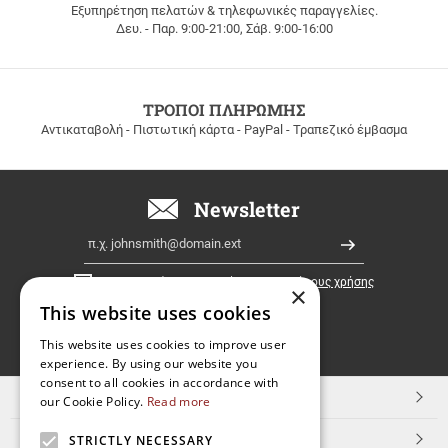
Εξυπηρέτηση πελατών & τηλεφωνικές παραγγελίες.
ΔΩΡΕΑΝ
Δευ. - Παρ. 9:00-21:00, Σάβ. 9:00-16:00
ΜΕΤΑΦΟΡΙΚΑ
για
παραγγελίες
άνω
των
ΤΡΟΠΟΙ ΠΛΗΡΩΜΗΣ
100
Αντικαταβολή - Πιστωτική κάρτα - PayPal - Τραπεζικό έμβασμα
ευρώ
σε
όλη
την
Newsletter
Ελλάδα!
Email
Εγγραφή
Έχω διαβάσει κι αποδέχομαι τους
όρους χρήσης
×
This website uses cookies
FOLLOW
This website uses cookies to improve user
experience. By using our website you
US
consent to all cookies in accordance with
TOP ΚΑΤΗΓΟΡΙΕΣ
our Cookie Policy.
Read more
ΕΞΥΠΗΡΕΤΗΣΗ ΠΕΛΑΤΩΝ
STRICTLY NECESSARY