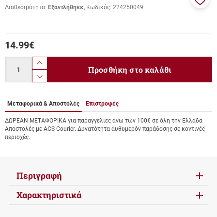
Διαθεσιμότητα:
Εξαντλήθηκε
Κωδικός:
224250049
Προσ
στα
αγαπ
μου
14.99
€
Ποσότητα
product.increase.quantity
Προσθήκη στο καλάθι
product.decrease.quantity
Μεταφορικά & Αποστολές
Επιστροφές
ΔΩΡΕΑΝ ΜΕΤΑΦΟΡΙΚΑ για παραγγελίες άνω των 100€ σε όλη την Ελλάδα
Αποστολές με ACS Courier. Δυνατότητα αυθυμερόν παράδοσης σε κοντινές
περιοχές.
Περιγραφή
Χαρακτηριστικά