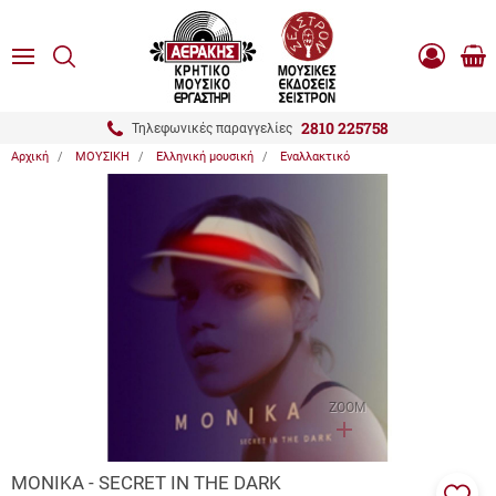
είσιμο
ΑΝΑΖΗΤΗΣΗ
ton.menuForth
MENU
Καλ
Είσοδος
0.0
Αγο
-
Εγγραφή
ton.menuForth
2810 225758
Τηλεφωνικές παραγγελίες
Αρχική
ΜΟΥΣΙΚΗ
Ελληνική μουσική
Εναλλακτικό
ton.menuForth
ton.menuForth
ton.menuForth
ZOOM
ΜΟΝΙΚΑ - SECRET IN THE DARK