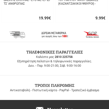
ΒΑΣΙΛΗΣ ΣΚΟΥΛΑΣ - ΣΤΟ ΜΕΤΕΡΙΖΙ
ΤΟΥ ΠΑΠΠΟΥ ΝΙΚΟΥ ΔΙΔΑΧΕΣ
ΤΣ' ΑΝΘΡΩΠΙΑΣ
(ΚΑΖΑΝΤΖΑΚΙΚΟΙ ΨΙΘΥΡΟΙ) -
ΣΤΑΥΡΟΣ ΤΖΑΝΗΣ
19.99
€
9.99
€
Γρήγορη
Γρήγορη
αγορά
αγορά
ΔΩΡΕΑΝ
ΤΗΛΕΦΩΝΙΚΕΣ ΠΑΡΑΓΓΕΛΙΕΣ
ΜΕΤΑΦΟΡΙΚΑ
Καλέστε μας
2810 225758
.
Εξυπηρέτηση πελατών & τηλεφωνικές παραγγελίες.
ΔΩΡΕΑΝ
Δευ. - Παρ. 9:00-21:00, Σάβ. 9:00-16:00
ΜΕΤΑΦΟΡΙΚΑ
για
παραγγελίες
άνω
των
ΤΡΟΠΟΙ ΠΛΗΡΩΜΗΣ
100
Αντικαταβολή - Πιστωτική κάρτα - PayPal - Τραπεζικό έμβασμα
ευρώ
σε
όλη
την