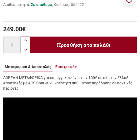
Διαθεσιμότητα:
Σε απόθεμα
Κωδικός:
555222
Προσ
στα
αγαπ
μου
249.00
€
Ποσότητα
product.increase.quantity
Προσθήκη στο καλάθι
product.decrease.quantity
Μεταφορικά & Αποστολές
Επιστροφές
ΔΩΡΕΑΝ ΜΕΤΑΦΟΡΙΚΑ για παραγγελίες άνω των 100€ σε όλη την Ελλάδα
Αποστολές με ACS Courier. Δυνατότητα αυθυμερόν παράδοσης σε κοντινές
περιοχές.