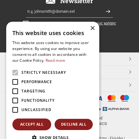
Newsletter
Ελλάδα!
Email
Εγγραφή
Έχω διαβάσει κι αποδέχομαι τους
όρους χρήσης
×
This website uses cookies
FOLLOW
This website uses cookies to improve user
experience. By using our website you
US
consent to all cookies in accordance with
TOP ΚΑΤΗΓΟΡΙΕΣ
our Cookie Policy.
Read more
ΕΞΥΠΗΡΕΤΗΣΗ ΠΕΛΑΤΩΝ
STRICTLY NECESSARY
PERFORMANCE
Aerakis.net
TARGETING
FUNCTIONALITY
UNCLASSIFIED
© 2026
aerakis.net
All rights reserved
Designed & developed by
NETMECHANICS
ACCEPT ALL
DECLINE ALL
SHOW DETAILS
aerakis.net
Πλ.Κοραή 14
Τ.Κ. 71202
,
Ηράκλειο Κρήτης - Ελλάδα
|