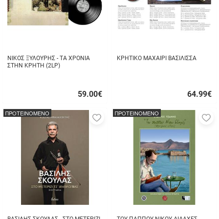
ΝΙΚΟΣ ΞΥΛΟΥΡΗΣ - ΤΑ ΧΡΟΝΙΑ
ΚΡΗΤΙΚΟ ΜΑΧΑΙΡΙ ΒΑΣΙΛΙΣΣΑ
ΣΤΗΝ ΚΡΗΤΗ (2LP)
59.00
€
64.99
€
Γρήγορη
Γρήγορη
αγορά
αγορά
ΠΡΟΤΕΙΝΟΜΕΝΟ
ΠΡΟΤΕΙΝΟΜΕΝΟ
Προσθήκη
Π
στα
σ
αγαπημένα
α
μου
μ