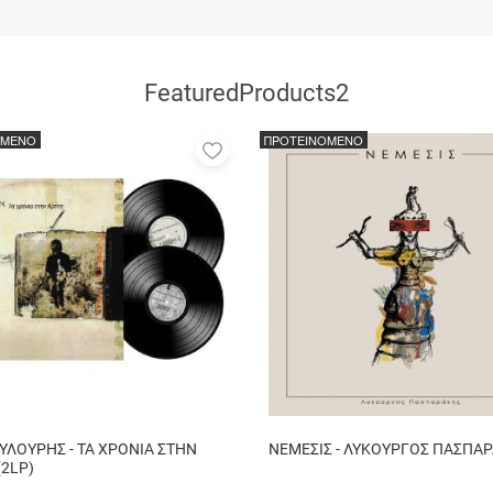
FeaturedProducts2
ΟΜΕΝΟ
ΠΡΟΤΕΙΝΟΜΕΝΟ
Προσθήκη
στα
αγαπημένα
μου
ΥΛΟΥΡΗΣ - ΤΑ ΧΡΟΝΙΑ ΣΤΗΝ
ΝΕΜΕΣΙΣ - ΛΥΚΟΥΡΓΟΣ ΠΑΣΠΑ
2LP)