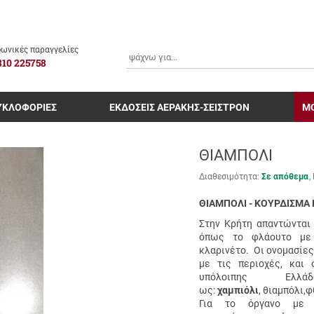
ΑΝΑΖΗΤΗΣΗ
ωνικές παραγγελίες
810 225758
ΥΚΛΟΦΟΡΙΕΣ
ΕΚΔΟΣΕΙΣ ΑΕΡΑΚΗΣ-ΣΕΙΣΤΡΟΝ
Μ
ΘΙΑΜΠΟΛΙ
Διαθεσιμότητα:
Σε απόθεμα
ΘΙΑΜΠΟΛΙ - ΚΟΥΡΔΙΣΜΑ Ρ
Στην Kρήτη απαντώνται 
όπως το φλάουτο με 
κλαρινέτο.
Oι
ονομασίες 
με τις περιοχές, και 
υπόλοιπης E
ως:
χαμπιόλι
,
θιαμπόλι
,
φ
Για το όργανο με γ