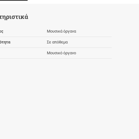
τηριστικά
ες
Μουσικά όργανα
ότητα
Σε απόθεμα
Μουσικό όργανο
ουλο
),
πειροχάμπιολο
και
γλωσσοχάμπουλο
.