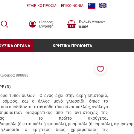
ΕΤΑΙΡΙΚΟ ΠΡΟΦΙΛ
ΕΠΙΚΟΙΝΩΝΙΑ
Καλάθι Αγορών
Είσοδος -
ΑΝΑΖΗΤΗΣΗ
Εγγραφή
0.00€
ΟΥΣΙΚΑ ΟΡΓΑΝΑ
ΚΡΗΤΙΚΑ ΠΡΟΪΟΝΤΑ
Προσθήκη
Κωδικός:
888888
στα
αγαπημένα
Ε (D)
μου
δύο τύποι αυλών. O ένας έχει στην άκρη επιστόμιο,
ράμφος, και ο άλλος μονό γλωσσίδι, όπως το
που αποδίδονται στον κάθε τύπο είναι πολλές, ανάλογα
σημειωτέον διαφορετικές από τις αντίστοιχες της
λλάδας. Το πρώτο ακούγεται
θιαμπόλι
(ή
φτιαμπόλι
ή
φιαμπόλι
),
μπαμπιόλι
(ή
παμπιόλι
),
σφυροχάμ
λωσσίδι ο κρητικός λαός χρησιμοποιεί τις