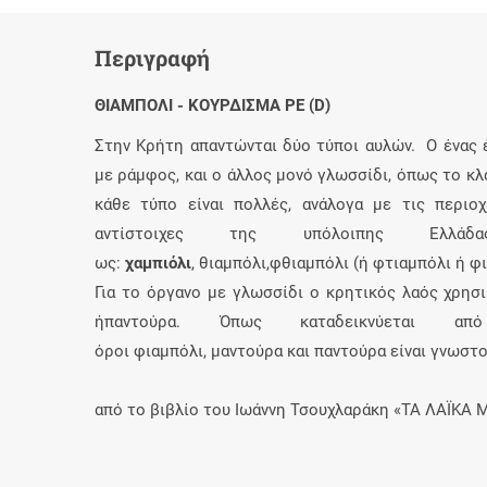
Περιγραφή
ΘΙΑΜΠΟΛΙ - ΚΟΥΡΔΙΣΜΑ ΡΕ (D)
Στην Kρήτη απαντώνται δύο τύποι αυλών. O ένας 
με ράμφος, και ο άλλος μονό γλωσσίδι, όπως το κ
κάθε τύπο είναι πολλές, ανάλογα με τις περιο
αντίστοιχες της υπόλοιπης Eλ
ως:
χαμπιόλι
,
θιαμπόλι
,
φθιαμπόλι
(ή
φτιαμπόλι
ή
φι
Για το όργανο με γλωσσίδι ο κρητικός λαός χρησ
ή
παντούρα
. Όπως καταδεικνύεται απ
όροι
φιαμπόλι
,
μαντούρα
και
παντούρα
είναι γνωστο
από το βιβλίο του Ιωάννη Τσουχλαράκη «ΤΑ ΛΑΪΚΑ