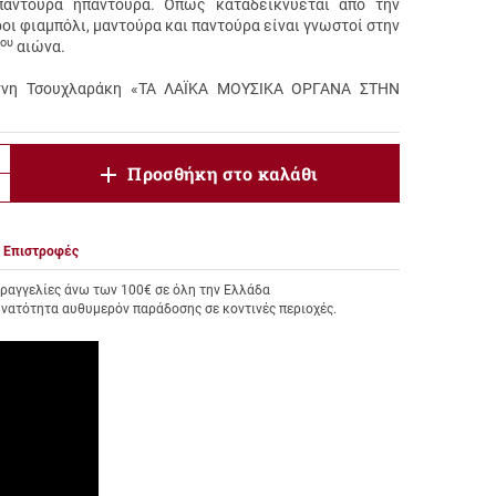
παντούρα ή
παντούρα
. Όπως καταδεικνύεται από την
ροι
φιαμπόλι
,
μαντούρα
και
παντούρα
είναι γνωστοί στην
ου
αιώνα.
άννη Τσουχλαράκη «ΤΑ ΛΑΪΚΑ ΜΟΥΣΙΚΑ ΟΡΓΑΝΑ ΣΤΗΝ
product.increase.quantity
Προσθήκη στο καλάθι
product.decrease.quantity
Επιστροφές
αγγελίες άνω των 100€ σε όλη την Ελλάδα
υνατότητα αυθυμερόν παράδοσης σε κοντινές περιοχές.