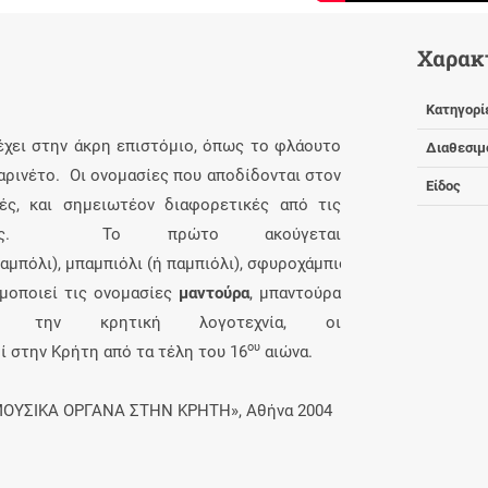
Χαρακ
Κατηγορί
έχει στην άκρη επιστόμιο, όπως το φλάουτο
Διαθεσιμ
λαρινέτο.
Oι
ονομασίες που αποδίδονται στον
Είδος
χές, και σημειωτέον διαφορετικές από τις
λάδας. Το πρώτο ακούγεται
αμπόλι
),
μπαμπιόλι
(ή
παμπιόλι
),
σφυροχάμπιουλο
(ή
σφυροχάμπ
ιμοποιεί τις ονομασίες
μαντούρα
, μπαντούρα
ό την κρητική λογοτεχνία, οι
ου
ί στην Kρήτη από τα τέλη του 16
αιώνα.
 ΜΟΥΣΙΚΑ ΟΡΓΑΝΑ ΣΤΗΝ ΚΡΗΤΗ», Αθήνα 2004