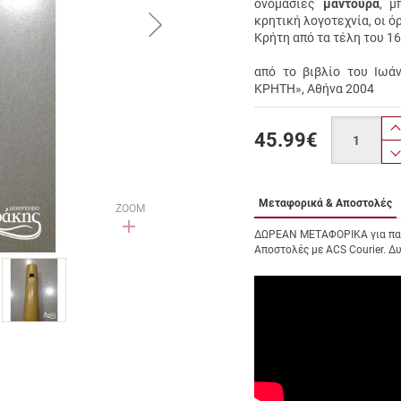
ονομασίες
μαντούρα
, μ
button.next
κρητική λογοτεχνία, οι ό
Kρήτη από τα τέλη του 16
από το βιβλίο του Ιω
ΚΡΗΤΗ», Αθήνα 2004
Ποσότητα
45.99
€
Μεταφορικά & Αποστολές
ZOOM
ΔΩΡΕΑΝ ΜΕΤΑΦΟΡΙΚΑ για παρ
Αποστολές με ACS Courier. Δ