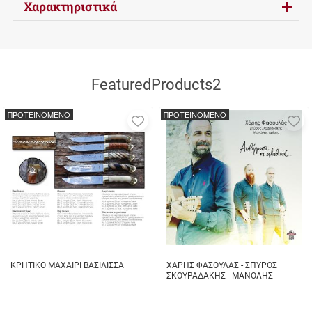
Χαρακτηριστικά
FeaturedProducts2
ΠΡΟΤΕΙΝΟΜΕΝΟ
ΠΡΟΤΕΙΝΟΜΕΝΟ
Προσθήκη
Π
στα
σ
αγαπημένα
α
μου
μ
ΚΡΗΤΙΚΟ ΜΑΧΑΙΡΙ ΒΑΣΙΛΙΣΣΑ
ΧΑΡΗΣ ΦΑΣΟΥΛΑΣ - ΣΠΥΡΟΣ
ΣΚΟΥΡΑΔΑΚΗΣ - ΜΑΝΟΛΗΣ
ΔΡΙΜΗΣ - ΑΥΘΟΡΜΗΤΑ ΚΙ
ΑΛΗΘΙΝΑ...