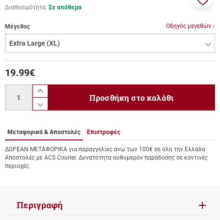
Διαθεσιμότητα:
Σε απόθεμα
Προσ
στα
Οδηγός μεγεθών ›
Μέγεθος
αγαπ
μου
19.99
€
Ποσότητα
product.increase.quantity
Προσθήκη στο καλάθι
product.decrease.quantity
Μεταφορικά & Αποστολές
Επιστροφές
ΔΩΡΕΑΝ ΜΕΤΑΦΟΡΙΚΑ για παραγγελίες άνω των 100€ σε όλη την Ελλάδα
Αποστολές με ACS Courier. Δυνατότητα αυθυμερόν παράδοσης σε κοντινές
περιοχές.
Περιγραφή