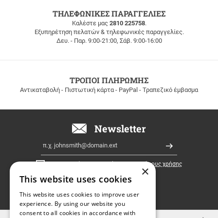
ΔΩΡΕΑΝ
ΤΗΛΕΦΩΝΙΚΕΣ ΠΑΡΑΓΓΕΛΙΕΣ
ΜΕΤΑΦΟΡΙΚΑ
Καλέστε μας
2810 225758
.
Εξυπηρέτηση πελατών & τηλεφωνικές παραγγελίες.
ΔΩΡΕΑΝ
Δευ. - Παρ. 9:00-21:00, Σάβ. 9:00-16:00
ΜΕΤΑΦΟΡΙΚΑ
για
παραγγελίες
άνω
των
ΤΡΟΠΟΙ ΠΛΗΡΩΜΗΣ
100
Αντικαταβολή - Πιστωτική κάρτα - PayPal - Τραπεζικό έμβασμα
ευρώ
σε
όλη
την
Newsletter
Ελλάδα!
Email
Εγγραφή
Έχω διαβάσει κι αποδέχομαι τους
όρους χρήσης
×
This website uses cookies
FOLLOW
This website uses cookies to improve user
experience. By using our website you
US
consent to all cookies in accordance with