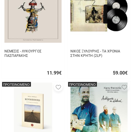
αγαπημένα
α
μου
μ
ΝΕΜΕΣΙΣ - ΛΥΚΟΥΡΓΟΣ
ΝΙΚΟΣ ΞΥΛΟΥΡΗΣ - ΤΑ ΧΡΟΝΙΑ
ΠΑΣΠΑΡΑΚΗΣ
ΣΤΗΝ ΚΡΗΤΗ (2LP)
11.99
€
59.00
€
Γρήγορη
Γρήγορη
αγορά
αγορά
ΠΡΟΤΕΙΝΟΜΕΝΟ
ΠΡΟΤΕΙΝΟΜΕΝΟ
Προσθήκη
Π
στα
σ
αγαπημένα
α
μου
μ