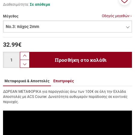
Διαθεσιμότητα:
Σε απόθεμα
Προσ
στα
Οδηγός μεγεθών ›
Μέγεθος
αγαπ
μου
32.99
€
Ποσότητα
product.increase.quantity
Προσθήκη στο καλάθι
product.decrease.quantity
Μεταφορικά & Αποστολές
Επιστροφές
ΔΩΡΕΑΝ ΜΕΤΑΦΟΡΙΚΑ για παραγγελίες άνω των 100€ σε όλη την Ελλάδα
Αποστολές με ACS Courier. Δυνατότητα αυθυμερόν παράδοσης σε κοντινές
περιοχές.