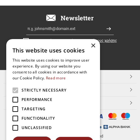
σε
όλη
την
Newsletter
Ελλάδα!
Email
Εγγραφή
Έχω διαβάσει κι αποδέχομαι τους
όρους χρήσης
×
This website uses cookies
FOLLOW
This website uses cookies to improve user
experience. By using our website you
US
consent to all cookies in accordance with
TOP ΚΑΤΗΓΟΡΙΕΣ
our Cookie Policy.
Read more
ΕΞΥΠΗΡΕΤΗΣΗ ΠΕΛΑΤΩΝ
STRICTLY NECESSARY
PERFORMANCE
Aerakis.net
TARGETING
FUNCTIONALITY
UNCLASSIFIED
© 2026
aerakis.net
All rights reserved