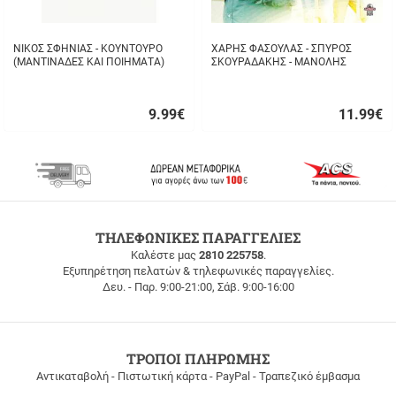
ΝΙΚΟΣ ΣΦΗΝΙΑΣ - ΚΟΥΝΤΟΥΡΟ
ΧΑΡΗΣ ΦΑΣΟΥΛΑΣ - ΣΠΥΡΟΣ
(ΜΑΝΤΙΝΑΔΕΣ ΚΑΙ ΠΟΙΗΜΑΤΑ)
ΣΚΟΥΡΑΔΑΚΗΣ - ΜΑΝΟΛΗΣ
ΔΡΙΜΗΣ - ΑΥΘΟΡΜΗΤΑ ΚΙ
ΑΛΗΘΙΝΑ...
9.99
€
11.99
€
Γρήγορη
Γρήγορη
αγορά
αγορά
ΔΩΡΕΑΝ
ΤΗΛΕΦΩΝΙΚΕΣ ΠΑΡΑΓΓΕΛΙΕΣ
ΜΕΤΑΦΟΡΙΚΑ
Καλέστε μας
2810 225758
.
Εξυπηρέτηση πελατών & τηλεφωνικές παραγγελίες.
ΔΩΡΕΑΝ
Δευ. - Παρ. 9:00-21:00, Σάβ. 9:00-16:00
ΜΕΤΑΦΟΡΙΚΑ
για
παραγγελίες
άνω
των
ΤΡΟΠΟΙ ΠΛΗΡΩΜΗΣ
100
Αντικαταβολή - Πιστωτική κάρτα - PayPal - Τραπεζικό έμβασμα
ευρώ