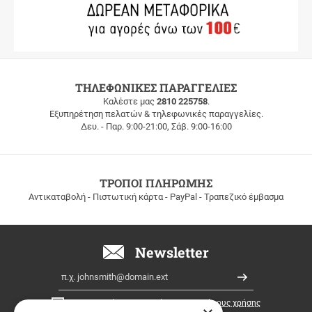
ΔΩΡΕΑΝ
ΤΗΛΕΦΩΝΙΚΕΣ ΠΑΡΑΓΓΕΛΙΕΣ
ΜΕΤΑΦΟΡΙΚΑ
Καλέστε μας
2810 225758
.
Εξυπηρέτηση πελατών & τηλεφωνικές παραγγελίες.
ΔΩΡΕΑΝ
Δευ. - Παρ. 9:00-21:00, Σάβ. 9:00-16:00
ΜΕΤΑΦΟΡΙΚΑ
για
παραγγελίες
άνω
των
ΤΡΟΠΟΙ ΠΛΗΡΩΜΗΣ
100
Αντικαταβολή - Πιστωτική κάρτα - PayPal - Τραπεζικό έμβασμα
ευρώ
σε
όλη
την
Newsletter
Ελλάδα!
Email
Εγγραφή
Έχω διαβάσει κι αποδέχομαι τους
όρους χρήσης