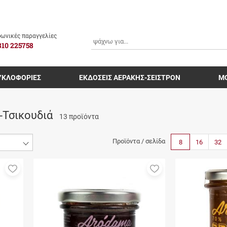
ΑΝΑΖΗΤΗΣΗ
ωνικές παραγγελίες
810 225758
ΥΚΛΟΦΟΡΙΕΣ
ΕΚΔΟΣΕΙΣ ΑΕΡΑΚΗΣ-ΣΕΙΣΤΡΟΝ
Μ
-Τσικουδιά
13 προϊόντα
Προϊόντα / σελίδα
8
16
32
Προσθήκη
Προσθήκη
στα
στα
αγαπημένα
αγαπημένα
μου
μου