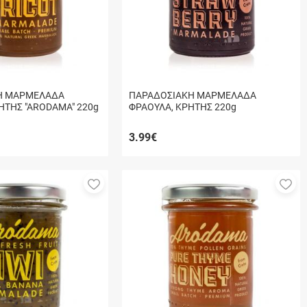
Η ΜΑΡΜΕΛΑΔΑ
ΠΑΡΑΔΟΣΙΑΚΗ ΜΑΡΜΕΛΑΔΑ
ΗΤΗΣ "ARODAMA" 220g
ΦΡΑΟΥΛΑ, ΚΡΗΤΗΣ 220g
3.99
€
Προσθήκη
Πρ
στα
στ
αγαπημένα
αγ
μου
μο