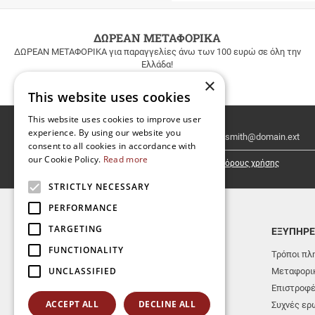
ΔΩΡΕΑΝ ΜΕΤΑΦΟΡΙΚΑ
ΔΩΡΕΑΝ ΜΕΤΑΦΟΡΙΚΑ για παραγγελίες άνω των 100 ευρώ σε όλη την
Ελλάδα!
×
This website uses cookies
This website uses cookies to improve user
Email
experience. By using our website you
Newsletter
consent to all cookies in accordance with
our Cookie Policy.
Read more
Έχω διαβάσει κι αποδέχομαι τους
όρους χρήσης
STRICTLY NECESSARY
PERFORMANCE
TARGETING
TOP ΚΑΤΗΓΟΡΙΕΣ
ΕΞΥΠΗΡΕ
FUNCTIONALITY
ΝΕΕΣ ΚΥΚΛΟΦΟΡΙΕΣ
Τρόποι πλ
UNCLASSIFIED
ΕΚΔΟΣΕΙΣ ΑΕΡΑΚΗΣ-ΣΕΙΣΤΡΟΝ
Μεταφορικ
ΜΟΥΣΙΚΑ ΟΡΓΑΝΑ
Επιστροφ
ACCEPT ALL
DECLINE ALL
ΒΙΒΛΙΑ
Συχνές ερ