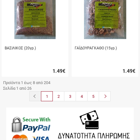
ΒΑΣΙΛΙΚΟΣ (20γρ.)
ΓΑΪΔΟΥΡΑΓΚΑΘΟ (15γρ.)
1.49
€
1.49
€
Γρήγορη
Γρήγορη
αγορά
αγορά
Προϊόντα 1 έως 8 από 204
Σελίδα 1 από 26
button.prev
button.next
1
2
3
4
5