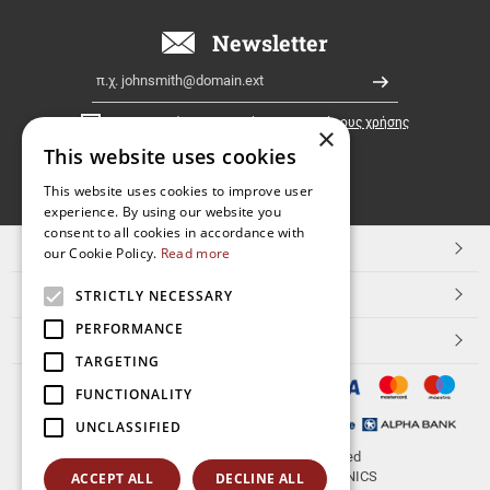
όλη
την
Newsletter
Ελλάδα!
Email
Εγγραφή
Έχω διαβάσει κι αποδέχομαι τους
όρους χρήσης
×
This website uses cookies
FOLLOW
This website uses cookies to improve user
experience. By using our website you
US
consent to all cookies in accordance with
TOP ΚΑΤΗΓΟΡΙΕΣ
our Cookie Policy.
Read more
ΕΞΥΠΗΡΕΤΗΣΗ ΠΕΛΑΤΩΝ
STRICTLY NECESSARY
PERFORMANCE
Aerakis.net
TARGETING
FUNCTIONALITY
UNCLASSIFIED
© 2026
aerakis.net
All rights reserved
Designed & developed by
NETMECHANICS
ACCEPT ALL
DECLINE ALL