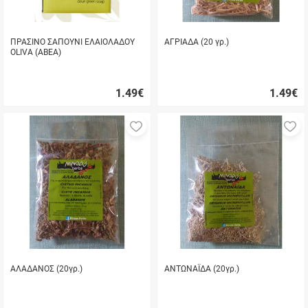
ΠΡΑΣΙΝΟ ΣΑΠΟΥΝΙ ΕΛΑΙΟΛΑΔΟΥ
ΑΓΡΙΑΔΑ (20 γρ.)
OLIVA (ΑΒΕΑ)
1.49
€
1.49
€
Γρήγορη
Γρήγορη
αγορά
αγορά
Προσθήκη
Π
στα
σ
αγαπημένα
α
μου
μ
ΑΛΑΔΑΝΟΣ (20γρ.)
ΑΝΤΩΝΑΪΔΑ (20γρ.)