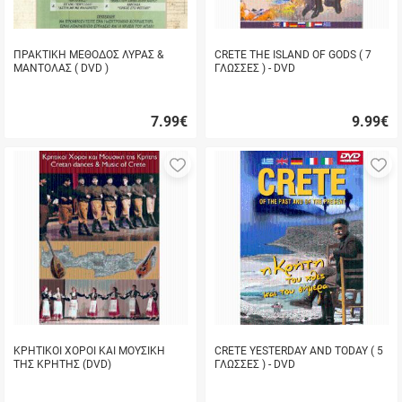
ΠΡΑΚΤΙΚΗ ΜΕΘΟΔΟΣ ΛΥΡΑΣ &
CRETE THE ISLAND OF GODS ( 7
ΜΑΝΤΟΛΑΣ ( DVD )
ΓΛΩΣΣΕΣ ) - DVD
7.99
€
9.99
€
Γρήγορη
Γρήγορη
αγορά
αγορά
Προσθήκη
Π
στα
σ
αγαπημένα
α
μου
μ
ΚΡΗΤΙΚΟΙ ΧΟΡΟΙ ΚΑΙ ΜΟΥΣΙΚΗ
CRETE YESTERDAY AND TODAY ( 5
ΤΗΣ ΚΡΗΤΗΣ (DVD)
ΓΛΩΣΣΕΣ ) - DVD