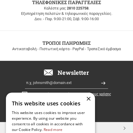
ΔΩΡΕΑΝ
ΤΗΛΕΦΩΝΙΚΕΣ ΠΑΡΑΓΓΕΛΙΕΣ
ΜΕΤΑΦΟΡΙΚΑ
Καλέστε μας
2810 225758
.
Εξυπηρέτηση πελατών & τηλεφωνικές παραγγελίες.
ΔΩΡΕΑΝ
Δευ. - Παρ. 9:00-21:00, Σάβ. 9:00-16:00
ΜΕΤΑΦΟΡΙΚΑ
για
παραγγελίες
άνω
των
ΤΡΟΠΟΙ ΠΛΗΡΩΜΗΣ
100
Αντικαταβολή - Πιστωτική κάρτα - PayPal - Τραπεζικό έμβασμα
ευρώ
σε
όλη
την
Newsletter
Ελλάδα!
Email
Εγγραφή
Έχω διαβάσει κι αποδέχομαι τους
όρους χρήσης
×
This website uses cookies
FOLLOW
This website uses cookies to improve user
experience. By using our website you
US
consent to all cookies in accordance with
TOP ΚΑΤΗΓΟΡΙΕΣ
our Cookie Policy.
Read more