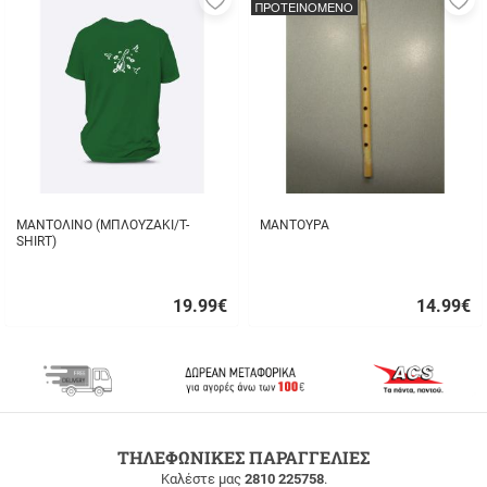
ΠΡΟΤΕΙΝΟΜΕΝΟ
στα
σ
αγαπημένα
α
μου
μ
ΜΑΝΤΟΛΙΝΟ (ΜΠΛΟΥΖΑΚΙ/T-
ΜΑΝΤΟΥΡΑ
SHIRT)
19.99
€
14.99
€
Γρήγορη
Γρήγορη
αγορά
αγορά
ΔΩΡΕΑΝ
ΤΗΛΕΦΩΝΙΚΕΣ ΠΑΡΑΓΓΕΛΙΕΣ
ΜΕΤΑΦΟΡΙΚΑ
Καλέστε μας
2810 225758
.