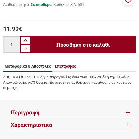
Διαθεσιμότητα:
Σε απόθεμα
Κωδικός:
S.A. 636
Προσ
στα
αγαπ
μου
11.99
€
Ποσότητα
product.increase.quantity
Προσθήκη στο καλάθι
product.decrease.quantity
Μεταφορικά & Αποστολές
Επιστροφές
ΔΩΡΕΑΝ ΜΕΤΑΦΟΡΙΚΑ για παραγγελίες άνω των 100€ σε όλη την Ελλάδα
Αποστολές με ACS Courier. Δυνατότητα αυθυμερόν παράδοσης σε κοντινές
περιοχές.
Περιγραφή
Χαρακτηριστικά