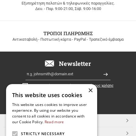
Εξυπηρέτηση πελατών & τηλεφωνικές παραγγελίες.
ΔΩΡΕΑΝ
Δευ. - Παρ. 9:00-21:00, Σάβ. 9:00-16:00
ΜΕΤΑΦΟΡΙΚΑ
για
παραγγελίες
άνω
των
ΤΡΟΠΟΙ ΠΛΗΡΩΜΗΣ
100
Αντικαταβολή - Πιστωτική κάρτα - PayPal - Τραπεζικό έμβασμα
ευρώ
σε
όλη
την
Newsletter
Ελλάδα!
Email
Εγγραφή
Έχω διαβάσει κι αποδέχομαι τους
όρους χρήσης
×
This website uses cookies
FOLLOW
This website uses cookies to improve user
experience. By using our website you
US
consent to all cookies in accordance with
TOP ΚΑΤΗΓΟΡΙΕΣ
our Cookie Policy.
Read more
ΕΞΥΠΗΡΕΤΗΣΗ ΠΕΛΑΤΩΝ
STRICTLY NECESSARY