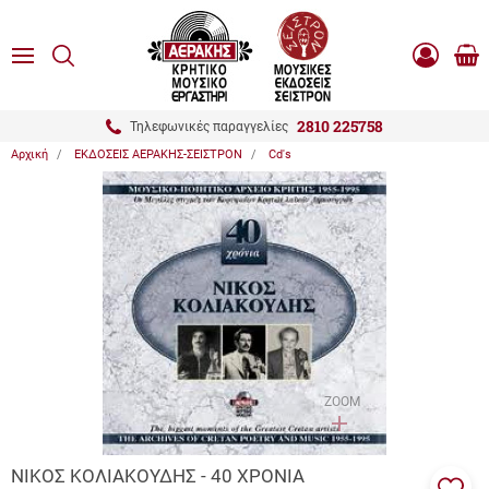
είσιμο
ΑΝΑΖΗΤΗΣΗ
ton.menuForth
MENU
Καλ
Είσοδος
0.0
Αγο
-
Εγγραφή
ton.menuForth
2810 225758
Τηλεφωνικές παραγγελίες
Αρχική
ΕΚΔΟΣΕΙΣ ΑΕΡΑΚΗΣ-ΣΕΙΣΤΡΟΝ
Cd's
ton.menuForth
ton.menuForth
ton.menuForth
ZOOM
ΝΙΚΟΣ ΚΟΛΙΑΚΟΥΔΗΣ - 40 ΧΡΟΝΙΑ