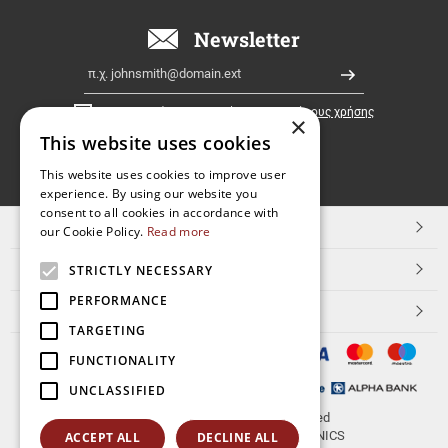
όλη
την
Newsletter
Ελλάδα!
Email
Εγγραφή
Έχω διαβάσει κι αποδέχομαι τους
όρους χρήσης
×
This website uses cookies
FOLLOW
This website uses cookies to improve user
experience. By using our website you
US
consent to all cookies in accordance with
TOP ΚΑΤΗΓΟΡΙΕΣ
our Cookie Policy.
Read more
ΕΞΥΠΗΡΕΤΗΣΗ ΠΕΛΑΤΩΝ
STRICTLY NECESSARY
PERFORMANCE
Aerakis.net
TARGETING
FUNCTIONALITY
UNCLASSIFIED
© 2026
aerakis.net
All rights reserved
Designed & developed by
NETMECHANICS
ACCEPT ALL
DECLINE ALL