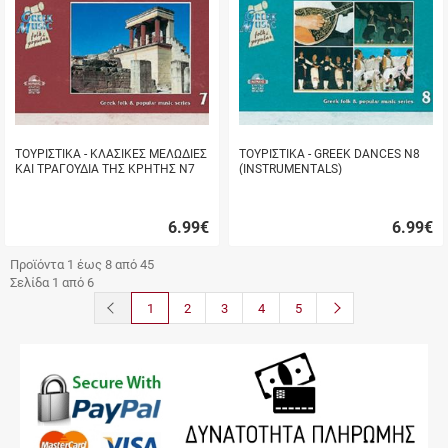
ΤΟΥΡΙΣΤΙΚΑ - ΚΛΑΣΙΚΕΣ ΜΕΛΩΔΙΕΣ
ΤΟΥΡΙΣΤΙΚΑ - GREEK DANCES Ν8
ΚΑΙ ΤΡΑΓΟΥΔΙΑ ΤΗΣ ΚΡΗΤΗΣ Ν7
(INSTRUMENTALS)
6.99
€
6.99
€
Γρήγορη
Γρήγορη
αγορά
αγορά
Προϊόντα 1 έως 8 από 45
Σελίδα 1 από 6
button.prev
button.next
1
2
3
4
5