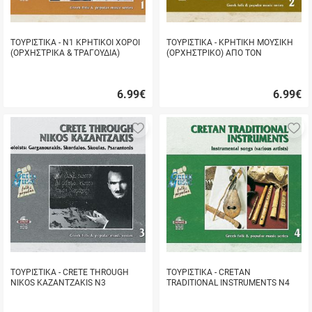
ΤΟΥΡΙΣΤΙΚΑ - Ν1 ΚΡΗΤΙΚΟΙ ΧΟΡΟΙ
ΤΟΥΡΙΣΤΙΚΑ - ΚΡΗΤΙΚΗ ΜΟΥΣΙΚΗ
(ΟΡΧΗΣΤΡΙΚΑ & ΤΡΑΓΟΥΔΙΑ)
(ΟΡΧΗΣΤΡΙΚΟ) ΑΠΟ ΤΟΝ
ΨΑΡΑΝΤΩΝΗ
6.99
€
6.99
€
Γρήγορη
Γρήγορη
αγορά
αγορά
Προσθήκη
Π
στα
σ
αγαπημένα
α
μου
μ
ΤΟΥΡΙΣΤΙΚΑ - CRETE THROUGH
ΤΟΥΡΙΣΤΙΚΑ - CRETAN
NIKOS KAZANTZAKIS Ν3
TRADITIONAL INSTRUMENTS Ν4
(INSTRUMENTAL)