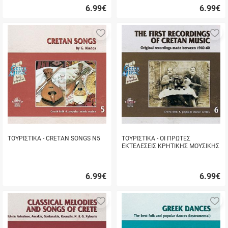
6.99
€
6.99
€
Γρήγορη
Γρήγορη
αγορά
αγορά
Προσθήκη
Π
στα
σ
αγαπημένα
α
μου
μ
ΤΟΥΡΙΣΤΙΚΑ - CRETAN SONGS Ν5
ΤΟΥΡΙΣΤΙΚΑ - ΟΙ ΠΡΩΤΕΣ
ΕΚΤΕΛΕΣΕΙΣ ΚΡΗΤΙΚΗΣ ΜΟΥΣΙΚΗΣ
Ν6
6.99
€
6.99
€
Γρήγορη
Γρήγορη
αγορά
αγορά
Προσθήκη
Π
στα
σ
αγαπημένα
α
μου
μ