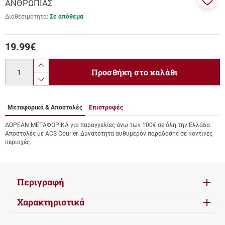
ΑΝΘΡΩΠΙΑΣ
Προσ
Διαθεσιμότητα:
Σε απόθεμα
στα
αγαπ
μου
19.99
€
Ποσότητα
product.increase.quantity
Προσθήκη στο καλάθι
product.decrease.quantity
Μεταφορικά & Αποστολές
Επιστροφές
ΔΩΡΕΑΝ ΜΕΤΑΦΟΡΙΚΑ για παραγγελίες άνω των 100€ σε όλη την Ελλάδα
Αποστολές με ACS Courier. Δυνατότητα αυθυμερόν παράδοσης σε κοντινές
περιοχές.
Περιγραφή
Χαρακτηριστικά