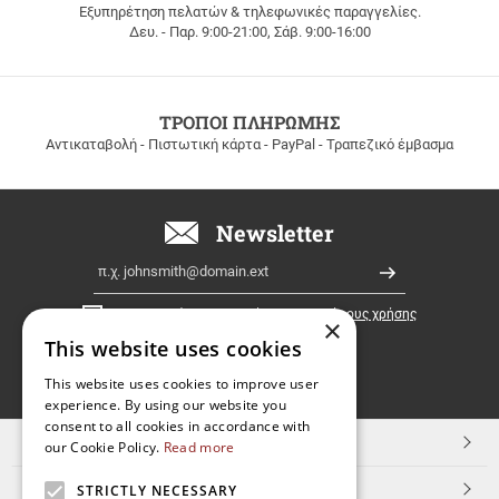
Εξυπηρέτηση πελατών & τηλεφωνικές παραγγελίες.
ΔΩΡΕΑΝ
Δευ. - Παρ. 9:00-21:00, Σάβ. 9:00-16:00
ΜΕΤΑΦΟΡΙΚΑ
για
παραγγελίες
άνω
των
ΤΡΟΠΟΙ ΠΛΗΡΩΜΗΣ
100
Αντικαταβολή - Πιστωτική κάρτα - PayPal - Τραπεζικό έμβασμα
ευρώ
σε
όλη
την
Newsletter
Ελλάδα!
Email
Εγγραφή
Έχω διαβάσει κι αποδέχομαι τους
όρους χρήσης
×
This website uses cookies
FOLLOW
This website uses cookies to improve user
experience. By using our website you
US
consent to all cookies in accordance with
TOP ΚΑΤΗΓΟΡΙΕΣ
our Cookie Policy.
Read more
ΕΞΥΠΗΡΕΤΗΣΗ ΠΕΛΑΤΩΝ
STRICTLY NECESSARY