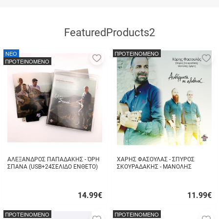
FeaturedProducts2
NEO
ΠΡΟΤΕΙΝΟΜΕΝΟ
Προσθήκη
Π
ΠΡΟΤΕΙΝΟΜΕΝΟ
στα
σ
αγαπημένα
α
μου
μ
ΑΛΕΞΑΝΔΡΟΣ ΠΑΠΑΔΑΚΗΣ - ΌΡΗ
ΧΑΡΗΣ ΦΑΣΟΥΛΑΣ - ΣΠΥΡΟΣ
ΣΠΑΝΑ (USB+24ΣΕΛΙΔΟ ΕΝΘΕΤΟ)
ΣΚΟΥΡΑΔΑΚΗΣ - ΜΑΝΟΛΗΣ
ΔΡΙΜΗΣ - ΑΥΘΟΡΜΗΤΑ ΚΙ
ΑΛΗΘΙΝΑ...
14.99
€
11.99
€
Γρήγορη
Γρήγορη
αγορά
αγορά
ΠΡΟΤΕΙΝΟΜΕΝΟ
ΠΡΟΤΕΙΝΟΜΕΝΟ
Προσθήκη
Π