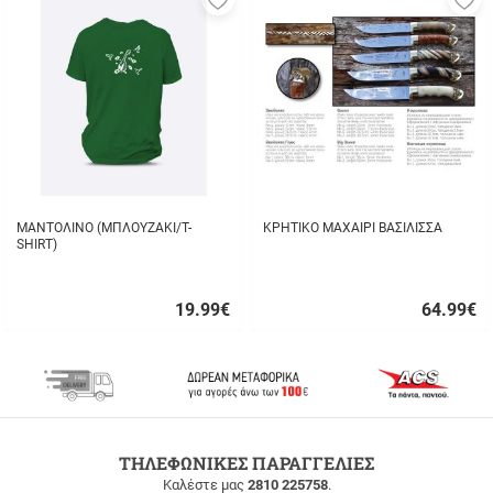
στα
σ
αγαπημένα
α
μου
μ
ΜΑΝΤΟΛΙΝΟ (ΜΠΛΟΥΖΑΚΙ/T-
ΚΡΗΤΙΚΟ ΜΑΧΑΙΡΙ ΒΑΣΙΛΙΣΣΑ
SHIRT)
19.99
€
64.99
€
Γρήγορη
Γρήγορη
αγορά
αγορά
ΔΩΡΕΑΝ
ΤΗΛΕΦΩΝΙΚΕΣ ΠΑΡΑΓΓΕΛΙΕΣ
ΜΕΤΑΦΟΡΙΚΑ
Καλέστε μας
2810 225758
.