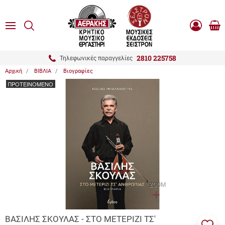
είσιμο
ΑΝΑΖΗΤΗΣΗ
ton.menuForth
MENU
Καλ
Είσοδος
0.0
Αγο
-
Εγγραφή
ton.menuForth
2810 225758
Τηλεφωνικές παραγγελίες
Αρχική
ΒΙΒΛΙΑ
Βιογραφίες
ton.menuForth
ΠΡΟΤΕΙΝΟΜΕΝΟ
ton.menuForth
ton.menuForth
ZOOM
ΒΑΣΙΛΗΣ ΣΚΟΥΛΑΣ - ΣΤΟ ΜΕΤΕΡΙΖΙ ΤΣ'